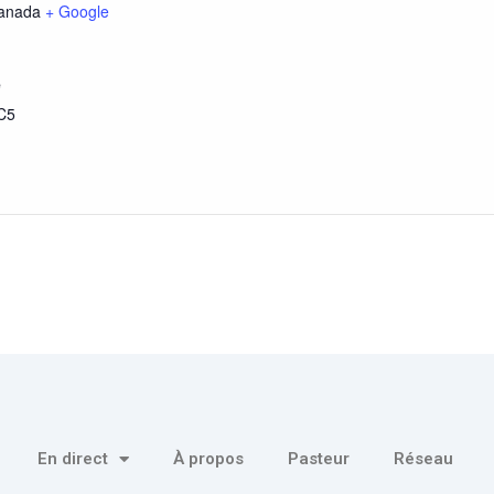
anada
+ Google
e
C5
En direct
À propos
Pasteur
Réseau