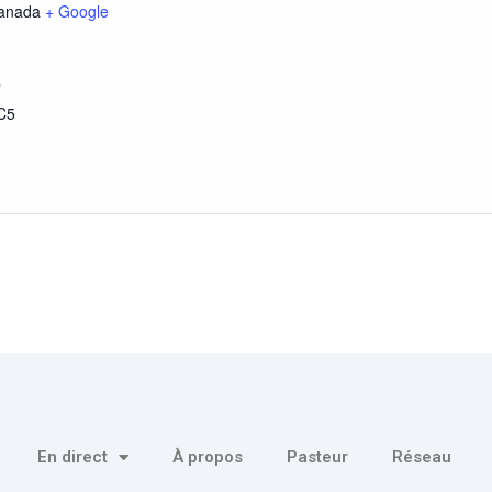
anada
+ Google
e
C5
En direct
À propos
Pasteur
Réseau